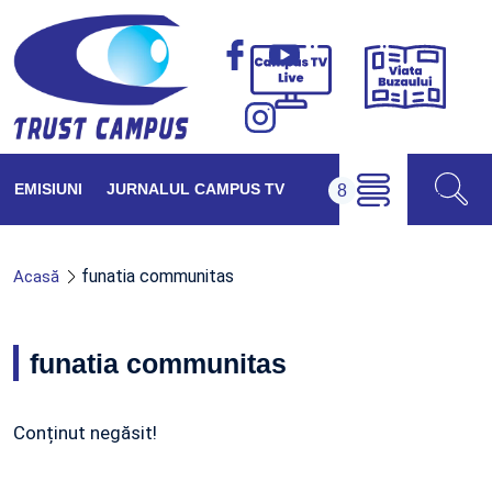
Viața
Campus
Buzăul
TV
Live
EMISIUNI
JURNALUL CAMPUS TV
funatia communitas
Acasă
funatia communitas
Conținut negăsit!