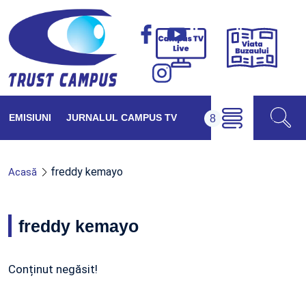
Viața
Campus
Buzăul
TV
Live
EMISIUNI
JURNALUL CAMPUS TV
freddy kemayo
Acasă
freddy kemayo
Conținut negăsit!