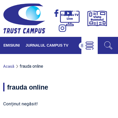
Viața
Campus
Buzăul
TV
Live
EMISIUNI
JURNALUL CAMPUS TV
frauda online
Acasă
frauda online
Conținut negăsit!