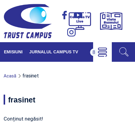
Viața
Campus
Buzăul
TV
Live
EMISIUNI
JURNALUL CAMPUS TV
frasinet
Acasă
frasinet
Conținut negăsit!