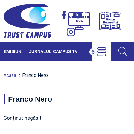
Viața
Campus
Buzăul
TV
Live
EMISIUNI
JURNALUL CAMPUS TV
Franco Nero
Acasă
Franco Nero
Conținut negăsit!