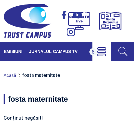
Viața
Campus
Buzăul
TV
Live
EMISIUNI
JURNALUL CAMPUS TV
fosta maternitate
Acasă
fosta maternitate
Conținut negăsit!