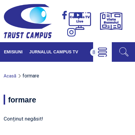
Viața
Campus
Buzăul
TV
Live
EMISIUNI
JURNALUL CAMPUS TV
formare
Acasă
formare
Conținut negăsit!