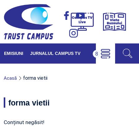
Viața
Campus
Buzăul
TV
Live
EMISIUNI
JURNALUL CAMPUS TV
forma vietii
Acasă
forma vietii
Conținut negăsit!