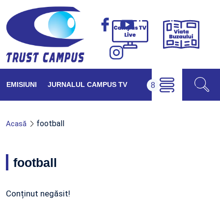
Viața
Campus
Buzăul
TV
Live
EMISIUNI
JURNALUL CAMPUS TV
football
Acasă
football
Conținut negăsit!