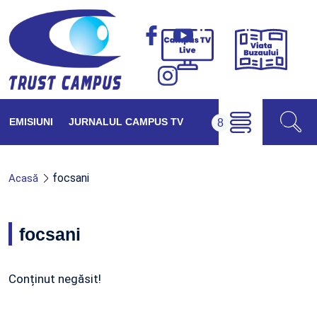
Viața
Campus
Buzăul
TV
Live
EMISIUNI
JURNALUL CAMPUS TV
focsani
Acasă
focsani
Conținut negăsit!