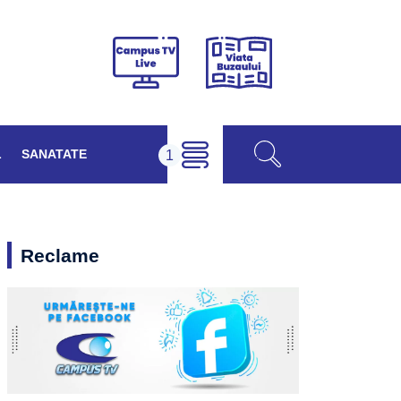
Viața
Campus
Buzăului
TV
Live
L
SANATATE
Reclame