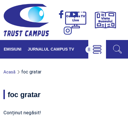
Viața
Campus
Buzăul
TV
Live
EMISIUNI
JURNALUL CAMPUS TV
foc gratar
Acasă
foc gratar
Conținut negăsit!