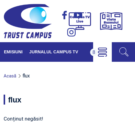
Viața
Campus
Buzăul
TV
Live
EMISIUNI
JURNALUL CAMPUS TV
flux
Acasă
flux
Conținut negăsit!