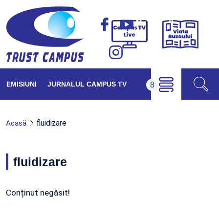
Viața
Campus
Buzăul
TV
Live
EMISIUNI
JURNALUL CAMPUS TV
fluidizare
Acasă
fluidizare
Conținut negăsit!