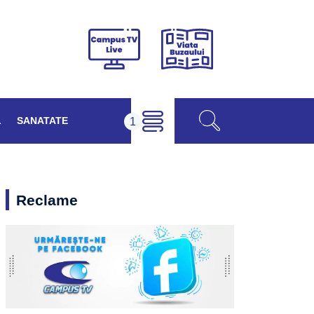
Viața
Campus
Buzăului
TV
Live
L
SANATATE
Reclame