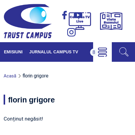
Viața
Campus
Buzăul
TV
Live
EMISIUNI
JURNALUL CAMPUS TV
florin grigore
Acasă
florin grigore
Conținut negăsit!