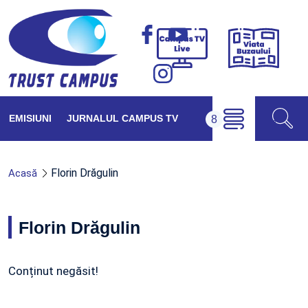
Viața
Campus
Buzăul
TV
Live
EMISIUNI
JURNALUL CAMPUS TV
Florin Drăgulin
Acasă
Florin Drăgulin
Conținut negăsit!