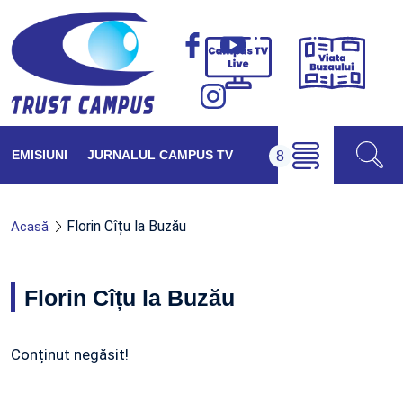
Viața
Campus
Buzăul
TV
Live
EMISIUNI
JURNALUL CAMPUS TV
Florin Cîțu la Buzău
Acasă
Florin Cîțu la Buzău
Conținut negăsit!