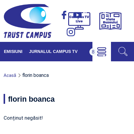
Viața
Campus
Buzăul
TV
Live
EMISIUNI
JURNALUL CAMPUS TV
florin boanca
Acasă
florin boanca
Conținut negăsit!