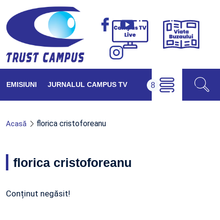
Viața
Campus
Buzăul
TV
Live
EMISIUNI
JURNALUL CAMPUS TV
florica cristoforeanu
Acasă
florica cristoforeanu
Conținut negăsit!