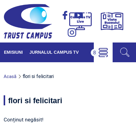
Viața
Campus
Buzăul
TV
Live
EMISIUNI
JURNALUL CAMPUS TV
flori si felicitari
Acasă
flori si felicitari
Conținut negăsit!