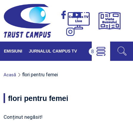
Viața
Campus
Buzăul
TV
Live
EMISIUNI
JURNALUL CAMPUS TV
flori pentru femei
Acasă
flori pentru femei
Conținut negăsit!