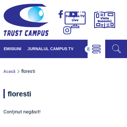
Viața
Campus
Buzăul
TV
Live
EMISIUNI
JURNALUL CAMPUS TV
floresti
Acasă
floresti
Conținut negăsit!