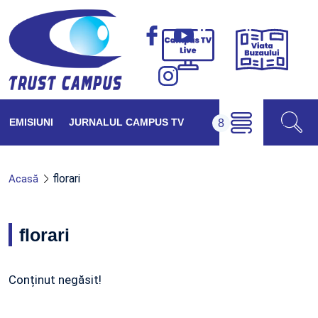
Viața
Campus
Buzăul
TV
Live
EMISIUNI
JURNALUL CAMPUS TV
florari
Acasă
florari
Conținut negăsit!