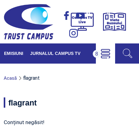
Viața
Campus
Buzăul
TV
Live
EMISIUNI
JURNALUL CAMPUS TV
flagrant
Acasă
flagrant
Conținut negăsit!