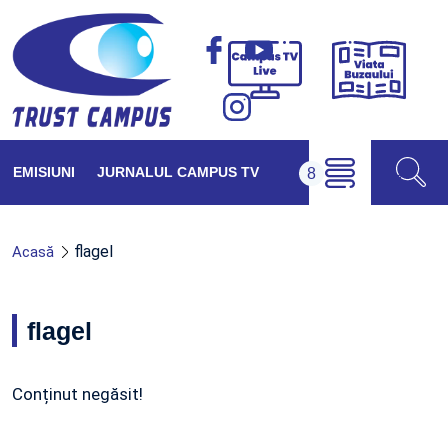
Viața
Campus
Buzăul
TV
Live
EMISIUNI
JURNALUL CAMPUS TV
flagel
Acasă
flagel
Conținut negăsit!