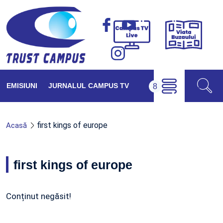
Viața
Campus
Buzăul
TV
Live
EMISIUNI
JURNALUL CAMPUS TV
first kings of europe
Acasă
first kings of europe
Conținut negăsit!