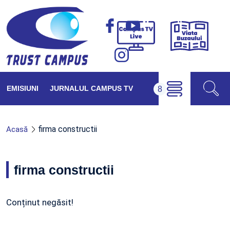
Viața
Campus
Buzăul
TV
Live
EMISIUNI
JURNALUL CAMPUS TV
firma constructii
Acasă
firma constructii
Conținut negăsit!