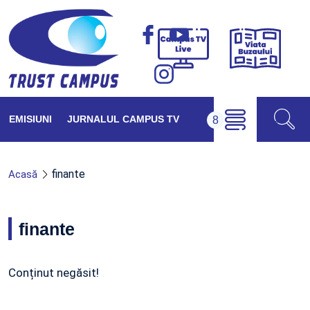
Viața
Campus
Buzăul
TV
Live
EMISIUNI
JURNALUL CAMPUS TV
finante
Acasă
finante
Conținut negăsit!