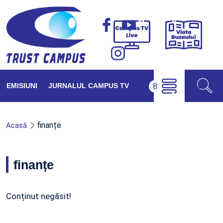
Viața
Campus
Buzăul
TV
Live
EMISIUNI
JURNALUL CAMPUS TV
finanțe
Acasă
finanțe
Conținut negăsit!