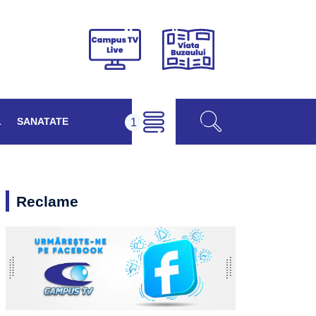
Viața
Campus
Buzăului
TV
Live
L
SANATATE
Reclame