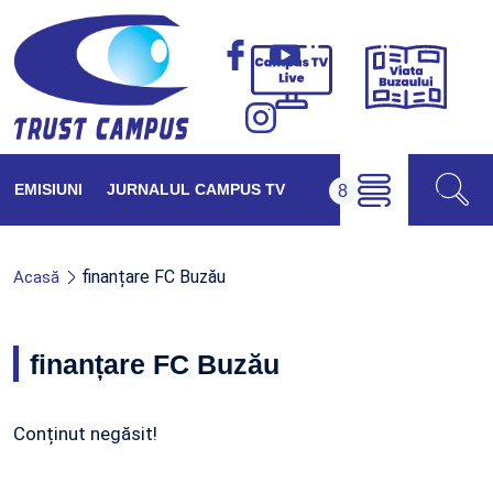
Viața
Campus
Buzăul
TV
Live
EMISIUNI
JURNALUL CAMPUS TV
finanțare FC Buzău
Acasă
finanțare FC Buzău
Conținut negăsit!