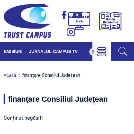
Viața
Campus
Buzăul
TV
Live
EMISIUNI
JURNALUL CAMPUS TV
finanțare Consiliul Județean
Acasă
finanțare Consiliul Județean
Conținut negăsit!