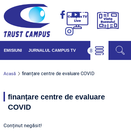
Viața
Campus
Buzăul
TV
Live
EMISIUNI
JURNALUL CAMPUS TV
finanțare centre de evaluare COVID
Acasă
finanțare centre de evaluare
COVID
Conținut negăsit!