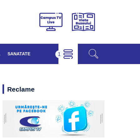
Viața
Campus
Buzăului
TV
Live
L
SANATATE
Reclame