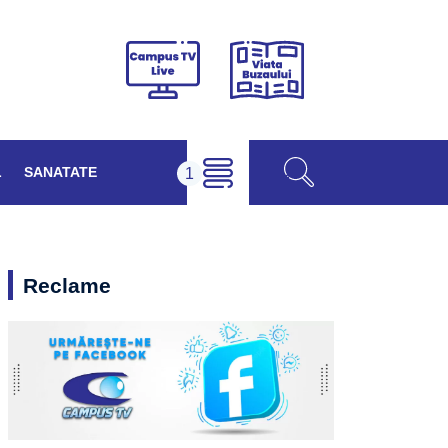
Viața
Campus
Buzăului
TV
Live
L
SANATATE
Reclame