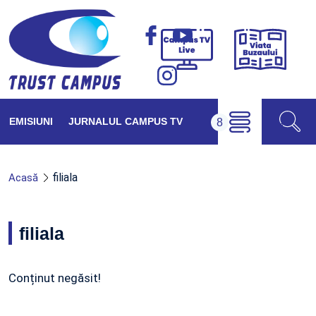
Viața
Campus
Buzăul
TV
Live
EMISIUNI
JURNALUL CAMPUS TV
filiala
Acasă
filiala
Conținut negăsit!