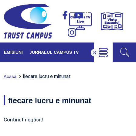
Viața
Campus
Buzăul
TV
Live
EMISIUNI
JURNALUL CAMPUS TV
fiecare lucru e minunat
Acasă
fiecare lucru e minunat
Conținut negăsit!