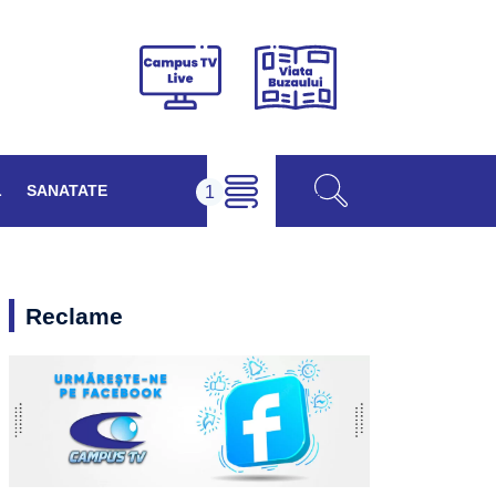
Viața
Campus
Buzăului
TV
Live
L
SANATATE
Reclame