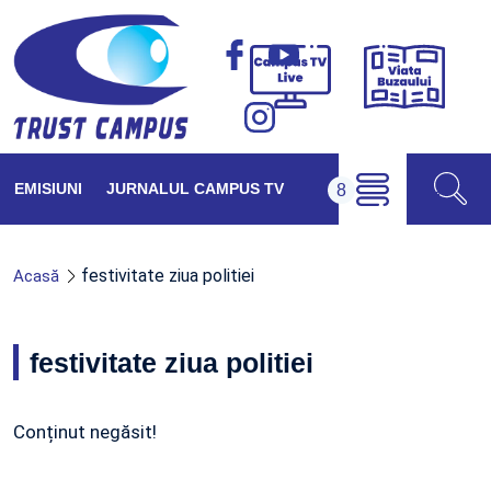
Viața
Campus
Buzăul
TV
Live
EMISIUNI
JURNALUL CAMPUS TV
festivitate ziua politiei
Acasă
festivitate ziua politiei
Conținut negăsit!