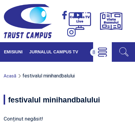
Viața
Campus
Buzăul
TV
Live
EMISIUNI
JURNALUL CAMPUS TV
festivalul minihandbalului
Acasă
festivalul minihandbalului
Conținut negăsit!