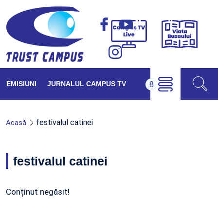
Viața
Campus
Buzăul
TV
Live
EMISIUNI
JURNALUL CAMPUS TV
festivalul catinei
Acasă
festivalul catinei
Conținut negăsit!