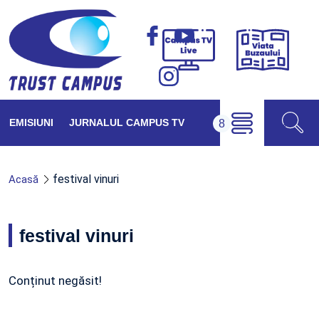
Viața
Campus
Buzăul
TV
Live
EMISIUNI
JURNALUL CAMPUS TV
festival vinuri
Acasă
festival vinuri
Conținut negăsit!