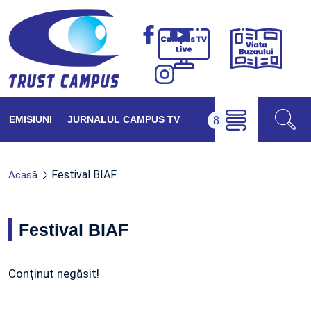
Viața
Campus
Buzăul
TV
Live
EMISIUNI
JURNALUL CAMPUS TV
Festival BIAF
Acasă
Festival BIAF
Conținut negăsit!