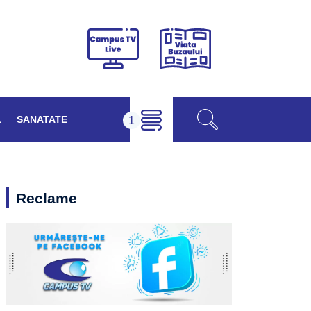
Viața
Campus
Buzăului
TV
Live
L
SANATATE
Reclame