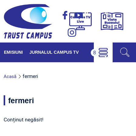
Viața
Campus
Buzăul
TV
Live
EMISIUNI
JURNALUL CAMPUS TV
fermeri
Acasă
fermeri
Conținut negăsit!