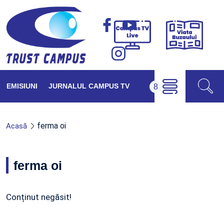
Viața
Campus
Buzăul
TV
Live
EMISIUNI
JURNALUL CAMPUS TV
ferma oi
Acasă
ferma oi
Conținut negăsit!