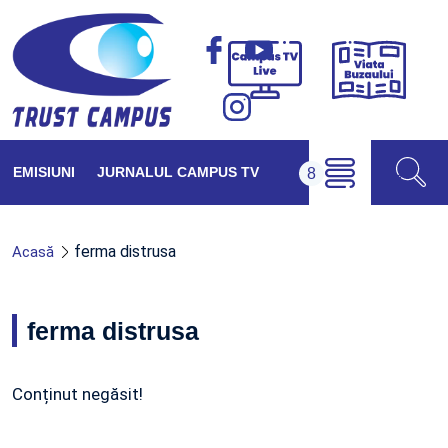
Viața
Campus
Buzăul
TV
Live
EMISIUNI
JURNALUL CAMPUS TV
ferma distrusa
Acasă
ferma distrusa
Conținut negăsit!