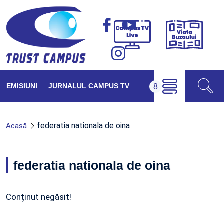
Viața
Campus
Buzăul
TV
Live
EMISIUNI
JURNALUL CAMPUS TV
federatia nationala de oina
Acasă
federatia nationala de oina
Conținut negăsit!