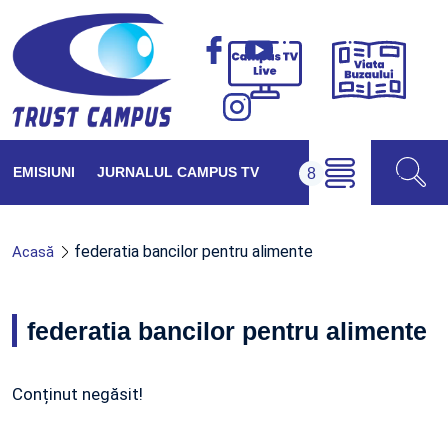
Viața
Campus
Buzăul
TV
Live
EMISIUNI
JURNALUL CAMPUS TV
federatia bancilor pentru alimente
Acasă
federatia bancilor pentru alimente
Conținut negăsit!